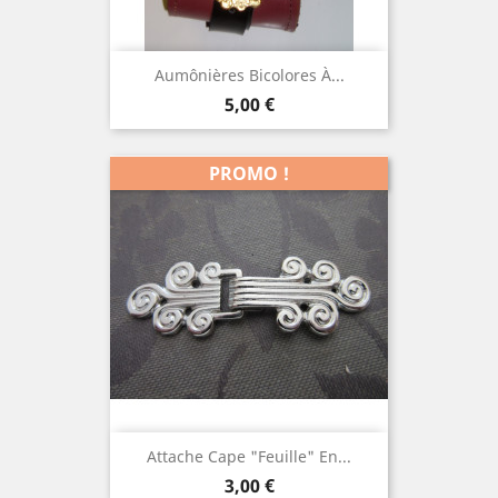
Aumônières Bicolores À...
Prix
5,00 €
PROMO !
Attache Cape "feuille" En...
Prix
3,00 €