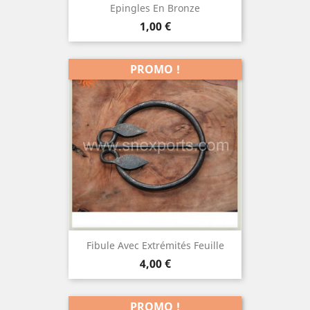
Epingles En Bronze
Prix
1,00 €
PROMO !
Fibule Avec Extrémités Feuille
Prix
4,00 €
PROMO !