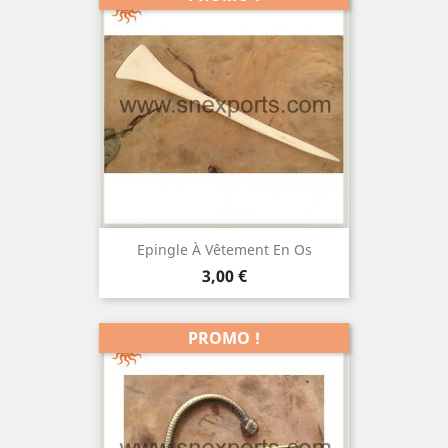
Epingle À Vêtement En Os
Prix
3,00 €
PROMO !