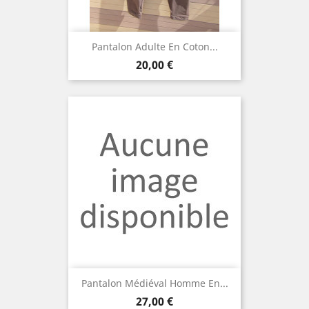
Pantalon Adulte En Coton...
Prix
20,00 €
Pantalon Médiéval Homme En...
Prix
27,00 €