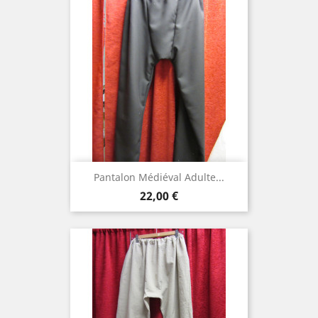
Pantalon Médiéval Adulte...
Prix
22,00 €