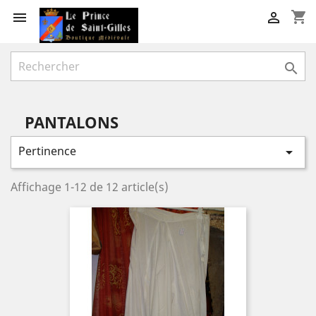
shopping_cart



PANTALONS
Pertinence

Affichage 1-12 de 12 article(s)