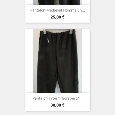
Pantalon Médiéval Homme En...
Prix
25,00 €
Pantalon Type "thorsberg"...
Prix
30,00 €