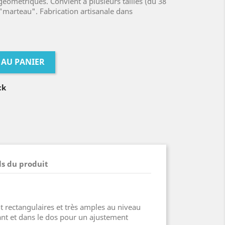
géométriques. Convient à plusieurs tailles (du 38
marteau". Fabrication artisanale dans
 AU PANIER
ck
ls du produit
 rectangulaires et très amples au niveau
nt et dans le dos pour un ajustement