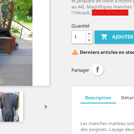
et jacquard de coton à motifs 
au 44). Magnifiques manches "
l'Hérault.
MADE IN FRANCE
Quantité

AJOUTER

Derniers articles en sto
Partager
Description
Détai

Les manches marteau sont
des poignets. Laçage deva